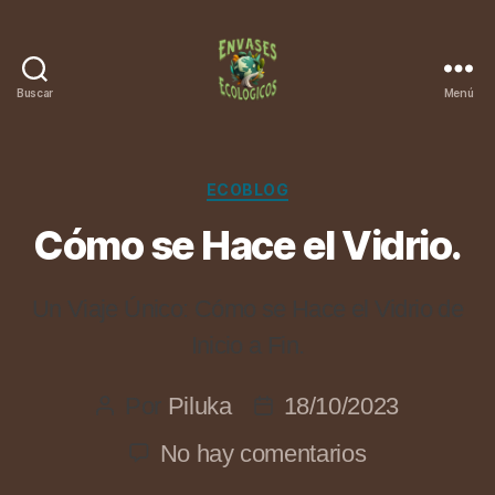
Buscar
Menú
Categorías
ECOBLOG
Cómo se Hace el Vidrio.
Un Viaje Único: Cómo se Hace el Vidrio de
Inicio a Fin.
Por
Piluka
18/10/2023
Autor
Fecha
de
de
en
No hay comentarios
la
la
Cómo