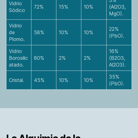
Vidrio
72%
15%
10%
(Al2O3,
Sódico
MgO).
Vidrio
22%
de
58%
10%
10%
(PbO).
Plomo.
Vidrio
16%
Borosilic
80%
2%
2%
(B2O3,
atado.
Al2O3).
35%
Cristal.
45%
10%
10%
(PbO).