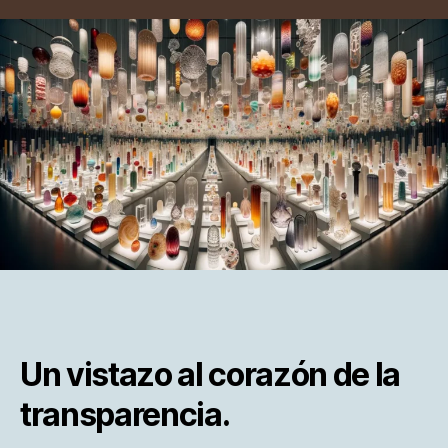
entrada
entrada
se
Hace
el
Vidrio.
Un vistazo al corazón de la
transparencia.