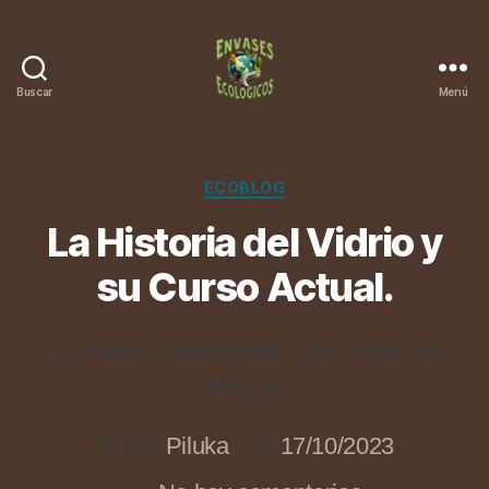
Buscar
Menú
Categorías
ECOBLOG
La Historia del Vidrio y
su Curso Actual.
¡El Relato Transparente que Cambió el
Mundo!
Por
Piluka
17/10/2023
Autor
Fecha
de
de