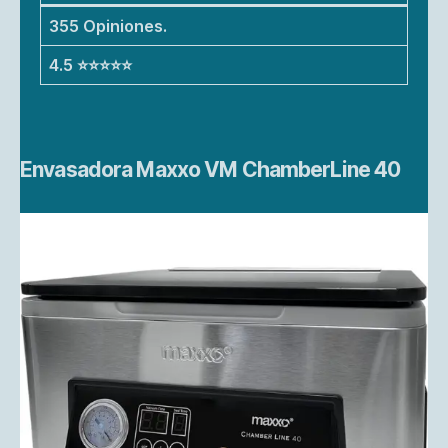
355 Opiniones.
4.5 ⭐⭐⭐⭐⭐
Envasadora Maxxo VM ChamberLine 40