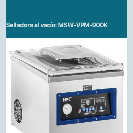
Selladora al vacío: MSW-VPM-900K