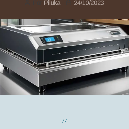
Por
Piluka
24/10/2023
Autor
Fecha
de
de
la
la
entrada
entrada