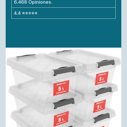
6.468 Opiniones.
4.4 ⭐⭐⭐⭐⭐