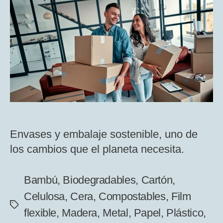
un
envase
y
sus
distintas
clasificacion
Envases y embalaje sostenible, uno de
los cambios que el planeta necesita.
Bambú
,
Biodegradables
,
Cartón
,
Celulosa
,
Cera
,
Compostables
,
Film
Etiquetas
flexible
,
Madera
,
Metal
,
Papel
,
Plástico
,