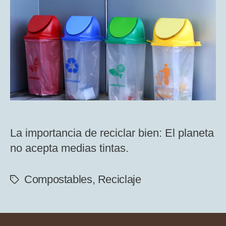
de
Reciclar
Bien:
Más
Allá
de
Separar
Residuos.
La importancia de reciclar bien: El planeta
no acepta medias tintas.
Compostables
,
Reciclaje
Etiquetas