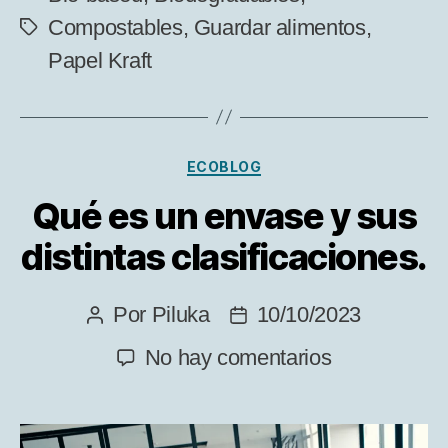
Compostables
,
Guardar alimentos
,
Etiquetas
Papel Kraft
Categorías
ECOBLOG
Qué es un envase y sus
distintas clasificaciones.
Por
Piluka
10/10/2023
Autor
Fecha
de
de
en
No hay comentarios
la
la
Qué
entrada
entrada
es