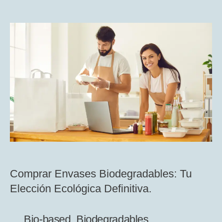
de
de
la
la
entrada
entrada
Comprar Envases Biodegradables: Tu
Elección Ecológica Definitiva.
Bio-based
,
Biodegradables
,