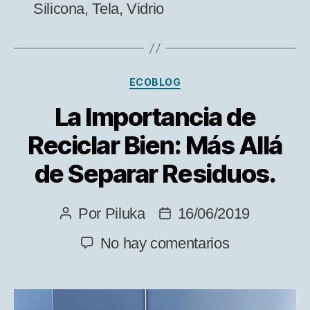
Silicona
,
Tela
,
Vidrio
Categorías
ECOBLOG
La Importancia de
Reciclar Bien: Más Allá
de Separar Residuos.
Por
Piluka
16/06/2019
Autor
Fecha
de
de
en
No hay comentarios
la
la
La
entrada
entrada
Importancia